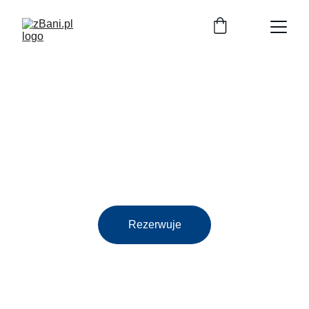
Zarezerwuj Jacuzzi
Zarezerwuj mobilne jacuzzi już dziś i ciesz 
się relaksem we własnym ogrodzie. Ciesz się 
luksusem!
Rezerwuje