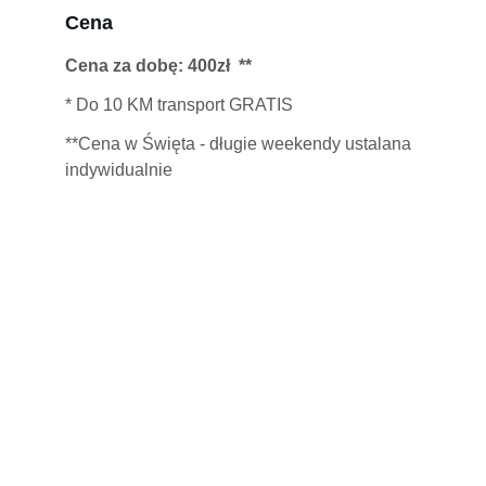
Cena
Cena za dobę: 400zł  **
* Do 10 KM transport GRATIS
**Cena w Święta - długie weekendy ustalana 
indywidualnie
Zaznaj luksusu dzięki naszym mobilnym 
jacuzzi.
Wynajem jacuzzi - mobilna bania: 
Chotomów, Dąbrowa Chotomowska, 
Bagno, Olszewnica Stara, Rajszew, 
Olszewnica Nowa, Kałuszyn, 
Trzciany, Bukowiec, Kępa Kiełpińska, 
Skierdy, Legionowo, Jabłonna, 
Łomianki Dolne, Michałów-Reginów, 
Sadowa, Dziekanów Leśny, 